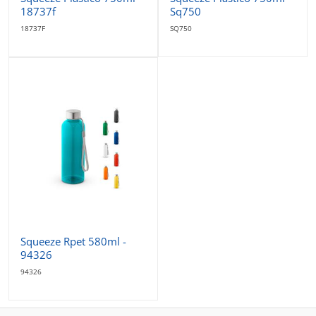
18737f
Sq750
18737F
SQ750
Squeeze Rpet 580ml -
94326
94326