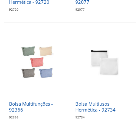
Hermética - 92720
92077
92720
92077
Bolsa Multifunções -
Bolsa Multiusos
92366
Hermética - 92734
92366
92734