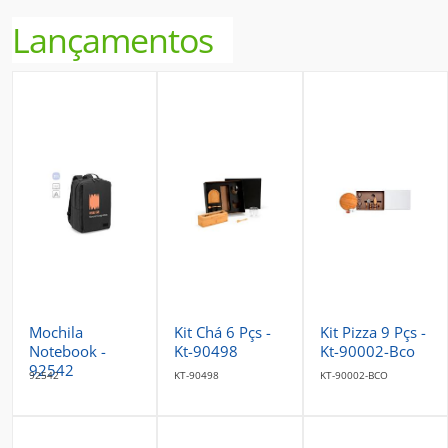
Lançamentos
Mochila
Kit Chá 6 Pçs -
Kit Pizza 9 Pçs -
Notebook -
Kt-90498
Kt-90002-Bco
92542
92542
KT-90498
KT-90002-BCO