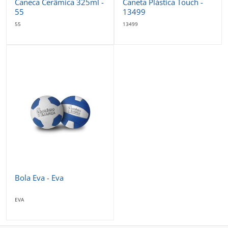
Caneca Cerâmica 325ml -
Caneta Plástica Touch -
55
13499
55
13499
Bola Eva - Eva
EVA