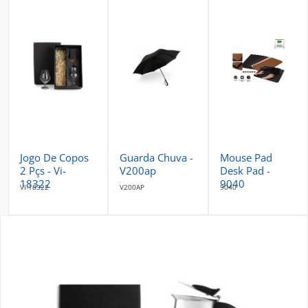
Jogo De Copos
Guarda Chuva -
Mouse Pad
2 Pçs - Vi-
V200ap
Desk Pad -
18322
9040
VI-18322
V200AP
9040