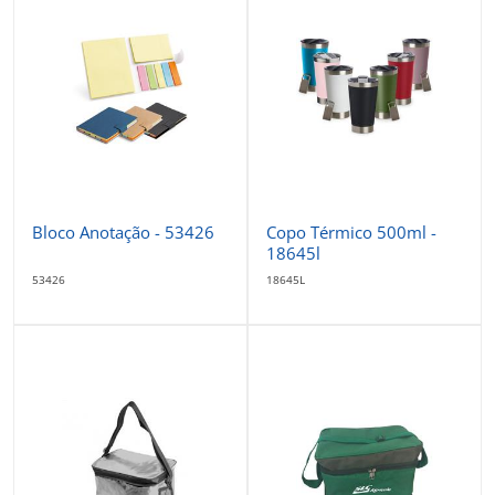
Bloco Anotação - 53426
Copo Térmico 500ml -
18645l
53426
18645L