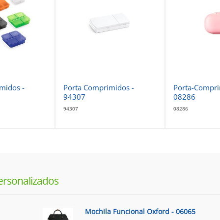
midos -
Porta Comprimidos -
Porta-Compri
94307
08286
94307
08286
ersonalizados
Mochila Funcional Oxford - 06065