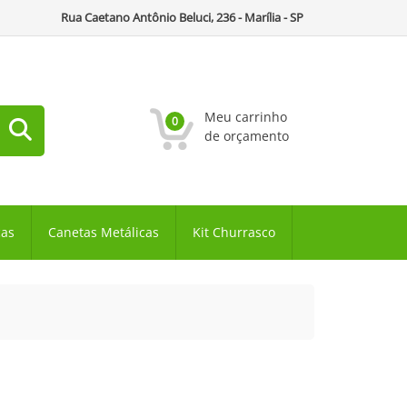
Rua Caetano Antônio Beluci, 236 - Marília - SP
Meu carrinho
0
de orçamento
cas
Canetas Metálicas
Kit Churrasco