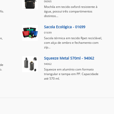
06065
Mochila em tecido oxford resistente à
fo.
água, possui três compartimentos
distintos...
Sacola Ecológica - 01699
01699
x,
Sacola térmica em tecido Rpet reciclável,
com alça de ombro e fechamento com
zíp...
Squeeze Metal 570ml - 94062
94062
 de
o.
Squeeze em alumínio com formato
triangular e tampa em PP. Capacidade
até 570 ml.