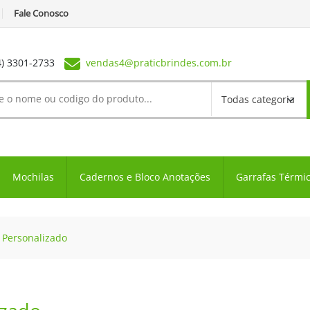
Fale Conosco
4) 3301-2733
vendas4@praticbrindes.com.br
Mochilas
Cadernos e Bloco Anotações
Garrafas Térmi
 Personalizado