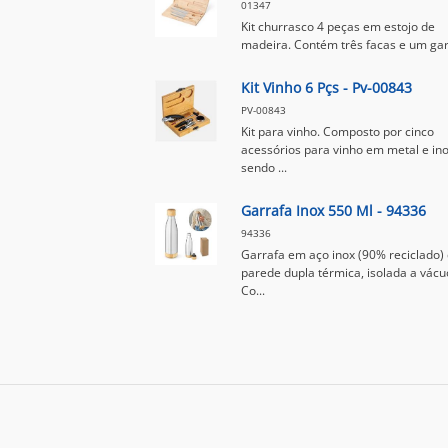
01347
Kit churrasco 4 peças em estojo de
madeira. Contém três facas e um gar
Kit Vinho 6 Pçs - Pv-00843
PV-00843
Kit para vinho. Composto por cinco
acessórios para vinho em metal e ino
sendo ...
Garrafa Inox 550 Ml - 94336
94336
Garrafa em aço inox (90% reciclado)
parede dupla térmica, isolada a vácu
Co...