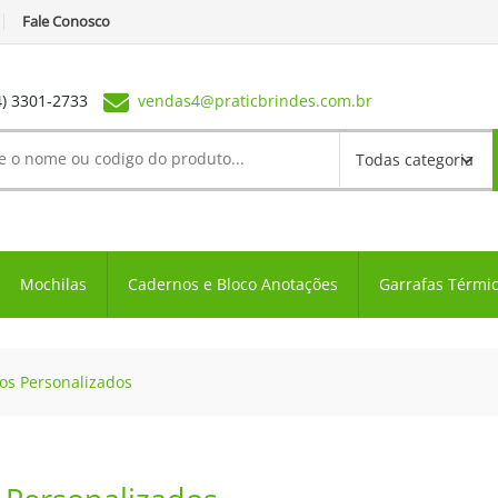
Fale Conosco
4) 3301-2733
vendas4@praticbrindes.com.br
Mochilas
Cadernos e Bloco Anotações
Garrafas Térmi
os Personalizados