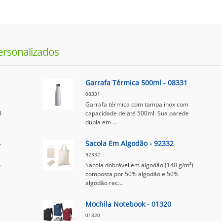
ersonalizados
Garrafa Térmica 500ml - 08331
08331
Garrafa térmica com tampa inox com
8
capacidade de até 500ml. Sua parede
dupla em ...
4
Sacola Em Algodão - 92332
92332
n
Sacola dobrável em algodão (140 g/m²)
composta por 50% algodão e 50%
algodão rec...
Mochila Notebook - 01320
01320