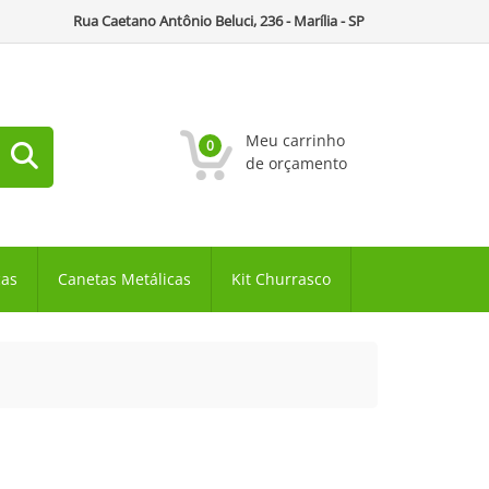
Rua Caetano Antônio Beluci, 236 - Marília - SP
Meu carrinho
0
de orçamento
cas
Canetas Metálicas
Kit Churrasco