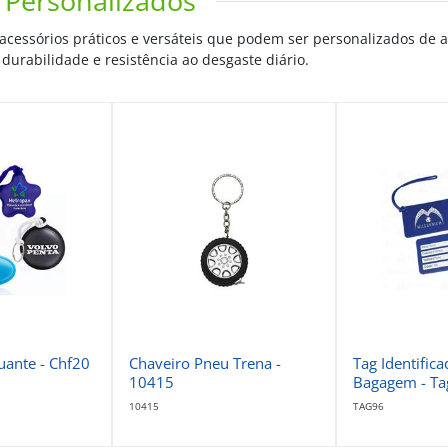
 Personalizados
essórios práticos e versáteis que podem ser personalizados de ac
 durabilidade e resistência ao desgaste diário.
uante - Chf20
Chaveiro Pneu Trena -
Tag Identific
10415
Bagagem - Ta
10415
TAG96